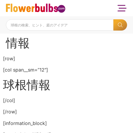
情報
[row]
[col span__sm=”12″]
球根情報
[/col]
[/row]
[information_block]