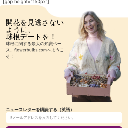
[gap height=”150px”]
開花を見逃さない
ように、
球根デートを！
球根に関する最大の知識ベー
ス、flowerbulbs.comへようこ
そ！
ニュースレターを購読する（英語）