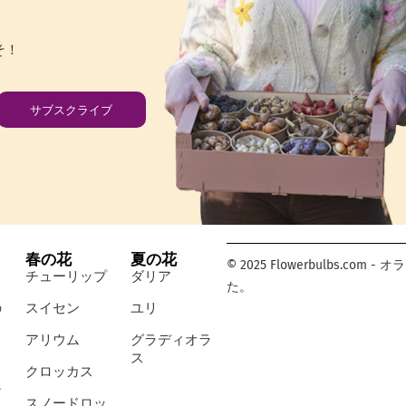
そ！
サブスクライブ
春の花
夏の花
© 2025 Flowerbulbs.
チューリップ
ダリア
た。
の
スイセン
ユリ
アリウム
グラディオラ
ス
クロッカス
シ
スノードロッ