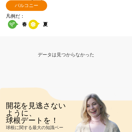
バルコニー
凡例だ：
春
夏
データは見つからなかった
開花を見逃さない
ように、
球根デートを！
球根に関する最大の知識ベー