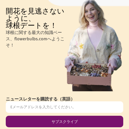
開花を見逃さない
ように、
球根デートを！
球根に関する最大の知識ベー
ス、flowerbulbs.comへようこ
そ！
ニュースレターを購読する（英語）
サブスクライブ