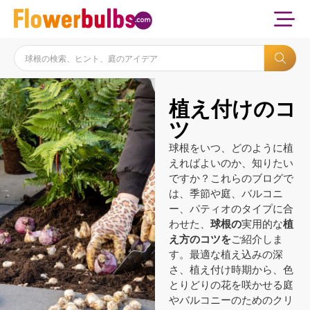
植え付けのコ
ツ
球根をいつ、どのように植
えればよいのか、知りたい
ですか？これらのブログで
は、季節や庭、バルコニ
ー、パティオのタイプに合
わせた、
球根の
実用的な
植
え方のコツを
ご紹介しま
す。最適な植え込みの深
さ、植え付け時期から、色
とりどりの花を咲かせる庭
やバルコニーのためのクリ