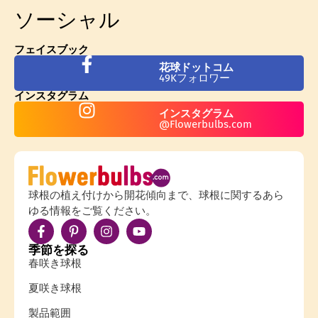
ソーシャル
フェイスブック
花球ドットコム
49Kフォロワー
インスタグラム
インスタグラム
@Flowerbulbs.com
球根の植え付けから開花傾向まで、球根に関するあら
ゆる情報をご覧ください。
季節を探る
春咲き球根
夏咲き球根
製品範囲