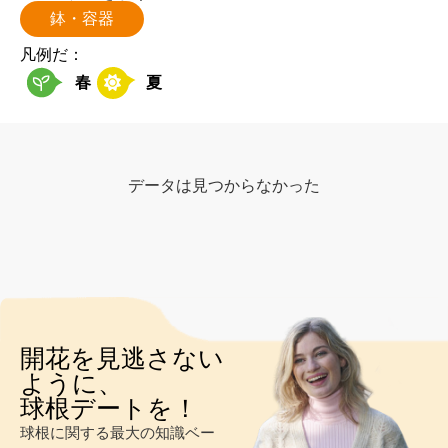
鉢・容器
凡例だ：
春
夏
データは見つからなかった
開花を見逃さない
ように、
球根デートを！
球根に関する最大の知識ベー