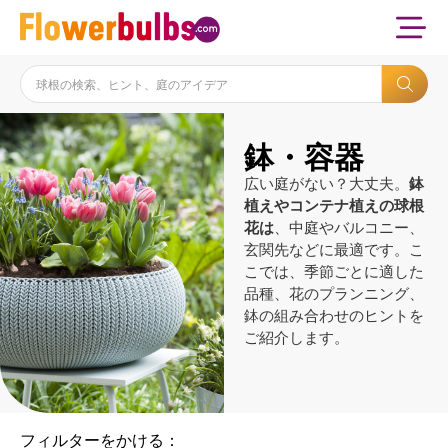
鉢・容器
広い庭がない？大丈夫。
鉢
植えやコンテナ植えの球根
花は
、中庭やバルコニー、
玄関先などに最適です。こ
こでは、季節ごとに適した
品種、花のプランニング、
鉢の組み合わせのヒントを
ご紹介します。
フィルターをかける：