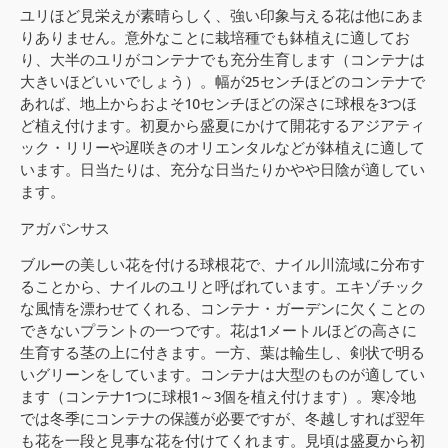
ユリほど見栄えが素晴らしく、強い印象与える花は他にあま
りありません。意外なことに栽培種でも鉢植えに適してお
り、大半のユリがコンテナでも充分生育します（コンテナは
大きいほどいいでしょう）。幅が25センチほどのコンテナで
あれば、地上からおよそ10センチほどの深さに球根を3つほ
ど植え付けます。初夏から盛夏にかけて開花するアジアティ
ック・リリーや遅咲きのオリエンタルなどが鉢植えに適して
います。日当たりは、充分な日当たりかやや日陰が適してい
ます。
アガパンサス
ブルーの美しい花を付ける球根花で、ナイル川流域に分布す
ることから、ナイルのユリと呼ばれています。エキゾチック
な風情を漂わせてくれる、コンテナ・ガーデンに欠くことの
できないプラントの一つです。花は1メートルほどの高さに
生育する茎の上に付きます。一方、葉は輪生し、剣状で明る
いグリーンをしています。コンテナは大型のものが適してい
ます（コンテナ1つに球根1～3個を植え付けます）。寒冷地
では冬季にコンテナの保護が必要ですが、冬越しすれば翌年
も花を一段と見事な花を付けてくれます。見頃は盛夏から初