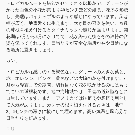
トロピカルムードを堪能させてくれる球根花で、グリーンが
かった白色の小花が集まり40センチほどの細長い花序を形成
し、先端はパイナップルのような感じになっています。葉は
幅が広く、地表近くに生えます。大き目の容器を使い、奇数
の球根を植え付けるとダイナミックな感じが強まります。開
花期は7月から8月にかけてで、花が終った後もその独特の容
姿を保ってくれます。日当たりが完全な場所かやや日陰にな
る場所に置きましょう。
カンナ
トロピカルな感じのする褐色ないしグリーンの大きな葉と、
赤、オレンジ、ピンク、黄色などの大輪の花を付けます。7
月から降霜までの期間、切れ目なく花を咲かせるのにはもっ
てこいの球根花です。地中海地域では、田舎の道路脇などに
自生しています。また、アメリカでは鉢植えや庭植え用とし
て人気があります。カンナの根を植え付けるときは、地中
2、3センチの深さに横にして埋めます。高い気温と風充分な
日当たりを好みます。
ユリ