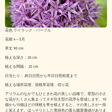
花色 ライラック・パープル
花期 4～5月
草丈 90 cm
植える深さ：20 cm
植える間隔： 25 cm
日当たり： 終日日照から半日日照程度まで
植える場所花壇、宿根草花壇、切り花
アリウムのなかでもひときわ花の美しい品種で、星型の小さ
な花がたくさん集まってネギ坊主型の花序を形成します。10
個から15個ほどの球根を寄せ植えすると、その美しさが一段
と栄えます。ほっそりとした青緑色の葉も鑑賞価値がありま