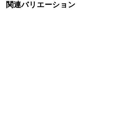
関連バリエーション
チューリップ・プ
チューリップ・サ
ルケラ
クサティリス
もっと読む
もっと読む