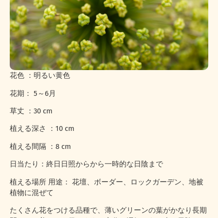
花色 ：明るい黄色
花期： 5～6月
草丈 ：30 cm
植える深さ ：10 cm
植える間隔 ：8 cm
日当たり：終日日照からから一時的な日陰まで
植える場所 用途： 花壇、ボーダー、ロックガーデン、地被
植物に混ぜて
たくさん花をつける品種で、薄いグリーンの葉がかなり長期