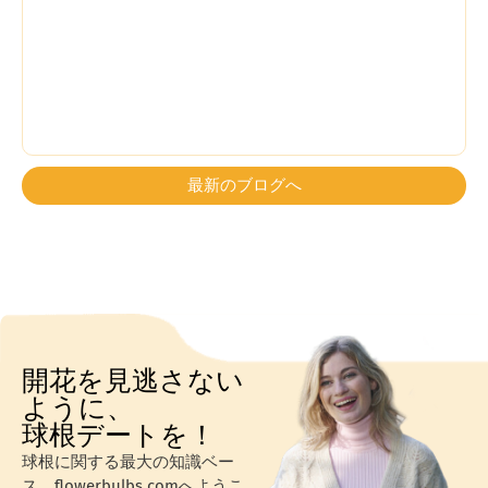
最新のブログへ
開花を見逃さない
ように、
球根デートを！
球根に関する最大の知識ベー
ス、flowerbulbs.comへようこ