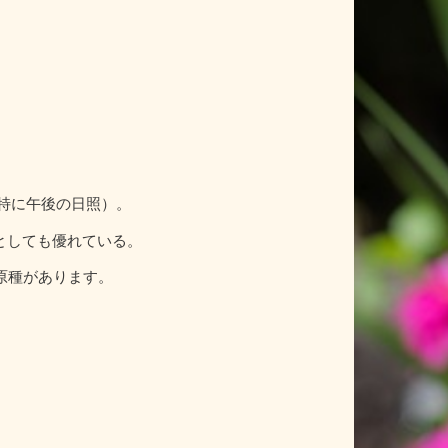
特に午後の日照）。
としても優れている。
原種があります。