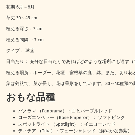
花期 6月～8月
草丈 30～45 cm
植える深さ：7 cm
植える間隔 ：7 cm
タイプ： 球茎
日当たり： 充分な日当たりであればどのような場所にも適す（
植える場所：ボーダー、花壇、宿根草の庭、鉢。また、切り花
葉は剣状で、茎が長く、花は星形をしています。30～40種類の
おもな品種
パノラマ （Panorama）：白とパープルレッド
ローズエンペラー（Rose Emperor）： ソフトピンク
スポットライト （Spotlight） ：イエローレッド
ティチア （Titia）：フューシャレッド（鮮やかな赤紫）