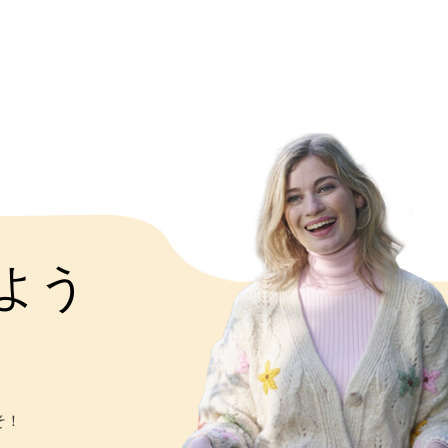
よう
そ！