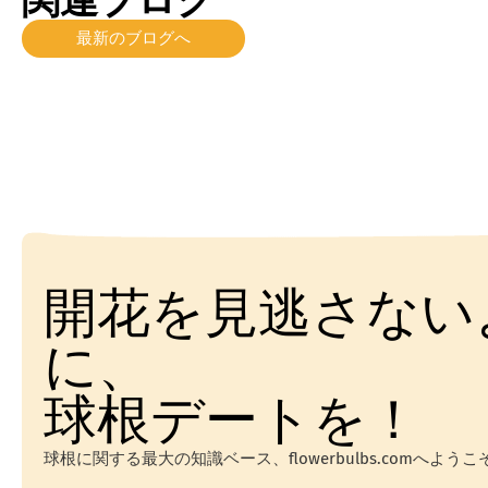
最新のブログへ
開花を見逃さない
に、
球根デートを！
球根に関する最大の知識ベース、flowerbulbs.comへようこ