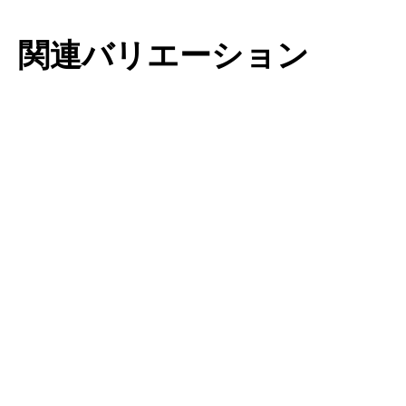
関連バリエーション
チューリップ・
チューリップ・
プルケラ
サクサティリス
もっと読む
もっと読む