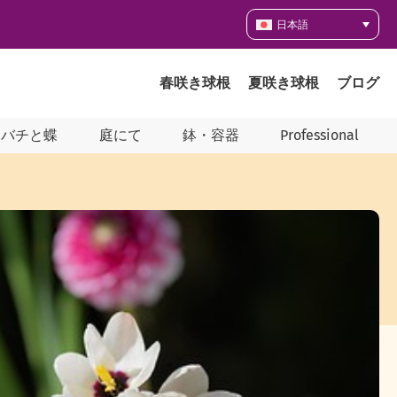
日本語
春咲き球根
夏咲き球根
ブログ
ツバチと蝶
庭にて
鉢・容器
Professional