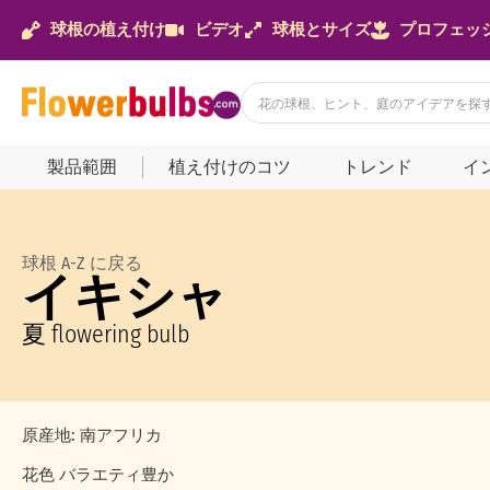
球根の植え付け
ビデオ
球根とサイズ
プロフェッ
製品範囲
植え付けのコツ
トレンド
イ
球根 A-Z に戻る
イキシャ
夏 flowering bulb
原産地: 南アフリカ
花色 バラエティ豊か