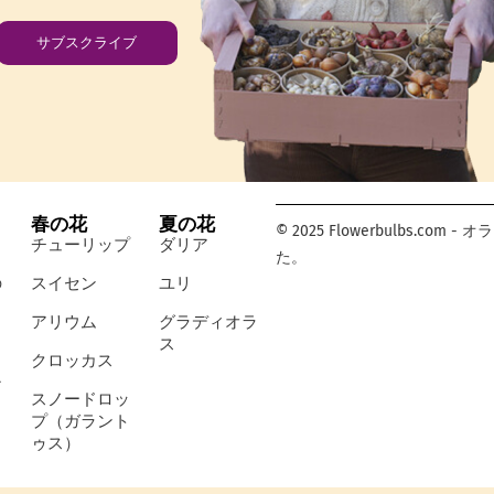
サブスクライブ
春の花
夏の花
© 2025 Flowerbulbs.
チューリップ
ダリア
た。
の
スイセン
ユリ
アリウム
グラディオラ
ス
クロッカス
シ
スノードロッ
プ（ガラント
ゥス）