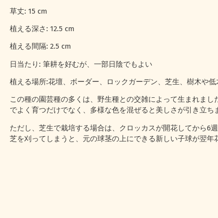
草丈: 15 cm
植える深さ: 12.5 cm
植える間隔: 2.5 cm
日当たり: 筆耕を好むが、一部日陰でもよい
植える場所:花壇、ボーダー、ロックガーデン、芝生、樹木や低
この種の園芸種の多くは、野生種との交雑によって生まれまし
でよく育つだけでなく、多様な色を混ぜると美しさが引き立ち
ただし、芝生で栽培する場合は、クロッカスが開花してから6
芝を刈ってしまうと、元の球茎の上にできる新しい子球が翌年