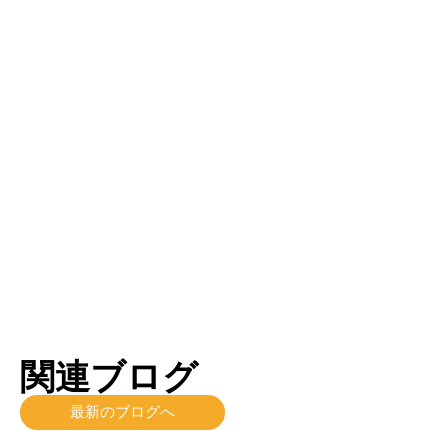
ビリディフロー
トライアンフ
ラ咲き グルー
グループ
プ
もっと読む
もっと読む
関連ブログ
最新のブログへ