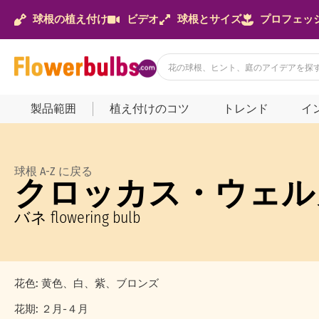
球根の植え付け
ビデオ
球根とサイズ
プロフェッ
製品範囲
植え付けのコツ
トレンド
イ
球根 A-Z に戻る
クロッカス・ウェル
バネ flowering bulb
花色: 黄色、白、紫、ブロンズ
花期: ２月-４月