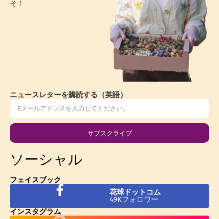
そ！
ニュースレターを購読する（英語）
サブスクライブ
ソーシャル
フェイスブック
花球ドットコム
49Kフォロワー
インスタグラム