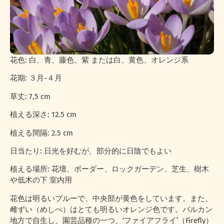
花色: 白、青、藤色、紫 または白、黄色、オレンジ系
花期: ３月-４月
草丈: 7,5 cm
植える深さ: 12.5 cm
植える間隔: 2.5 cm
日当たり: 日光を好むが、部分的に日陰でもよい
植える場所: 花壇、ボーダー、ロックガーデン、芝生、樹木
や低木の下 室内用
花色は明るいブルーで、中央部が黄色をしています。また、
雌ずい（めしべ）はとても明るいオレンジ色です。バルカン
地方で自生し、園芸品種の一つ、‘ファイアフライ’（Firefly）