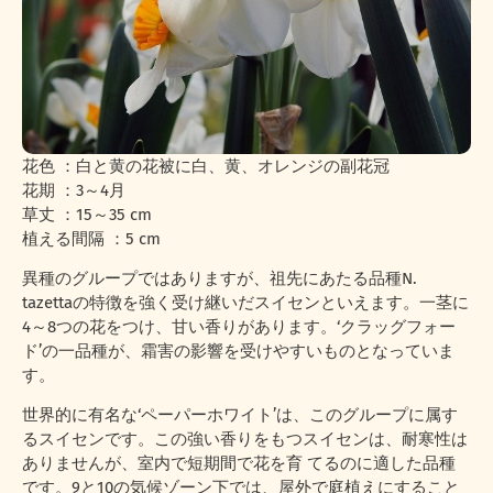
花色 ：白と黄の花被に白、黄、オレンジの副花冠
花期 ：3～4月
草丈 ：15～35 cm
植える間隔 ：5 cm
異種のグループではありますが、祖先にあたる品種N.
tazettaの特徴を強く受け継いだスイセンといえます。一茎に
4～8つの花をつけ、甘い香りがあります。‘クラッグフォー
ド’の一品種が、霜害の影響を受けやすいものとなっていま
す。
世界的に有名な‘ペーパーホワイト’は、このグループに属す
るスイセンです。この強い香りをもつスイセンは、耐寒性は
ありませんが、室内で短期間で花を育 てるのに適した品種
です。9と10の気候ゾーン下では、屋外で庭植えにすること