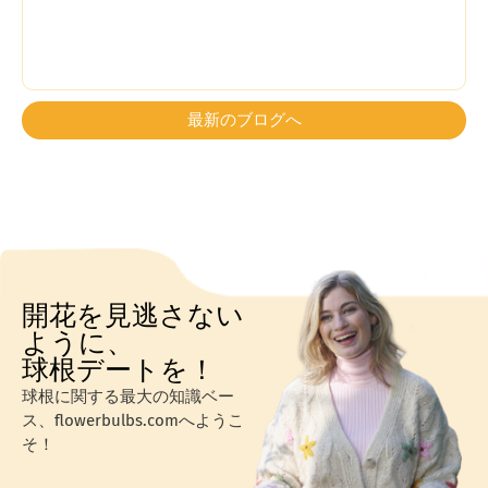
最新のブログへ
開花を見逃さない
ように、
球根デートを！
球根に関する最大の知識ベー
ス、flowerbulbs.comへようこ
そ！