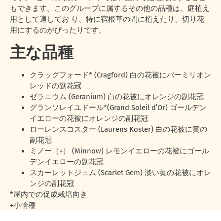
もできます。このグループに属するその他の品種は、庭植え
用として適してお り、特に宿根草の間に植えたり、切り花
用にするのがぴったりです。
主な品種
クラッグフォード* (Cragford) 白の花被にバーミリオン
レッドの副花冠
ゼラニウム (Geranium) 白の花被にオレンジの副花冠
グランソレイユドール*(Grand Soleil d’Or) ゴールデン
イエローの花被にオレンジの副花冠
ローレンスコスター (Laurens Koster) 白の花被に黄の
副花冠
ミノー（+） (Minnow) レモンイエローの花被にゴール
デンイエローの副花冠
スカーレットジェム (Scarlet Gem) 淡い黄の花被にオレ
ンジの副花冠
*屋内での促成栽培向き
+小輪種