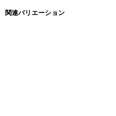
関連バリエーション
チューリップ・プ
チューリップ・サ
ルケラ
クサティリス
もっと読む
もっと読む