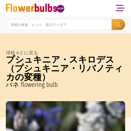
球根 A-Z に戻る
プシュキニア・スキロデス
（プシュキニア・リバノティ
カの変種）
バネ flowering bulb