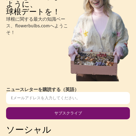
ように、
球根デートを！
球根に関する最大の知識ベー
ス、flowerbulbs.comへようこ
そ！
ニュースレターを購読する（英語）
サブスクライブ
ソーシャル