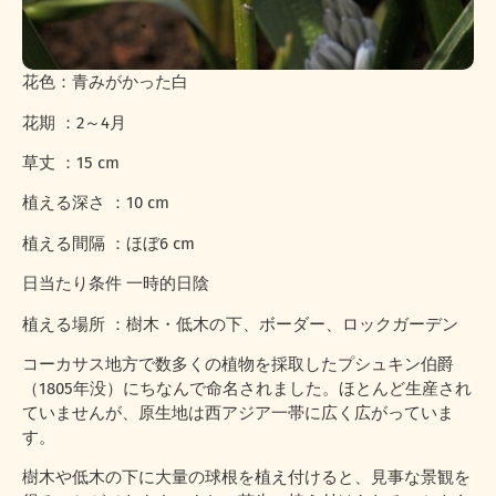
花色：青みがかった白
花期 ：2～4月
草丈 ：15 cm
植える深さ ：10 cm
植える間隔 ：ほぼ6 cm
日当たり条件 一時的日陰
植える場所 ：樹木・低木の下、ボーダー、ロックガーデン
コーカサス地方で数多くの植物を採取したプシュキン伯爵
（1805年没）にちなんで命名されました。ほとんど生産され
ていませんが、原生地は西アジア一帯に広く広がっていま
す。
樹木や低木の下に大量の球根を植え付けると、見事な景観を