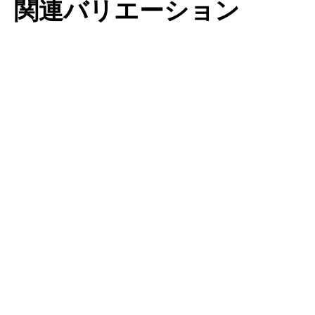
関連バリエーション
チューリップ・
チューリップ・
プルケラ
サクサティリス
もっと読む
もっと読む