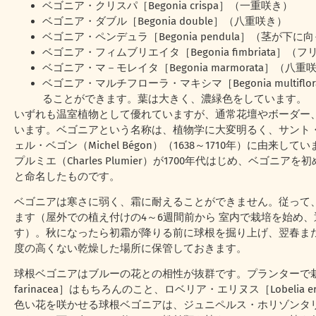
ベゴニア・クリスパ［Begonia crispa］（一重咲き）
ベゴニア・ダブル［Begonia double］（八重咲き）
ベゴニア・ペンデュラ［Begonia pendula］（茎が下
ベゴニア・フィムブリエイタ［Begonia fimbriata］
ベゴニア・マ－モレイタ［Begonia marmorata］（八重
ベゴニア・マルチフローラ・マキシマ［Begonia multif
ることができます。葉は大きく、濃緑色をしています。
いずれも温室植物として優れていますが、通常花壇やボーダー
います。ベゴニアという名称は、植物学に大変明るく、サント
ェル・ベゴン（Michel Bégon）（1638～1710年）に由
プルミエ（Charles Plumier）が1700年代はじめ、ベ
と命名したものです。
ベゴニアは寒さに弱く、霜に耐えることができません。従って
ます（屋外での植え付けの4～6週間前から 室内で栽培を始め
す）。秋になったら初霜が降りる前に球根を掘り上げ、翌春ま
度の高くない乾燥した場所に保管しておきます。
球根ベゴニアはブルーの花との相性が抜群です。プランターで栽培
farinacea］はもちろんのこと、ロベリア・エリヌス［Lobeli
色い花を咲かせる球根ベゴニアは、ジュニペルス・ホリゾンタリス［Juni