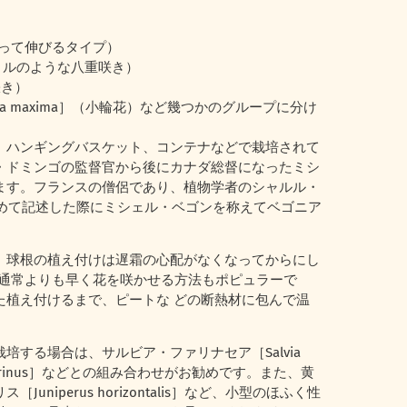
に向って伸びるタイプ）
（フリルのような八重咲き）
咲き）
lora maxima］（小輪花）など幾つかのグループに分け
、ハンギングバスケット、コンテナなどで栽培されて
・ドミンゴの監督官から後にカナダ総督になったミシ
来しています。フランスの僧侶であり、植物学者のシャルル・
ゴニアを初めて記述した際にミシェル・ベゴンを称えてベゴニア
、球根の植え付けは遅霜の心配がなくなってからにし
、通常よりも早く花を咲かせる方法もポピュラーで
た植え付けるまで、ピートな どの断熱材に包んで温
する場合は、サルビア・ファリナセア［Salvia
a erinus］などとの組み合わせがお勧めです。また、黄
perus horizontalis］など、小型のほふく性