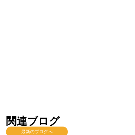
ビリディフロー
トライアンフ
ラ咲き グルー
グループ
プ
もっと読む
もっと読む
関連ブログ
最新のブログへ