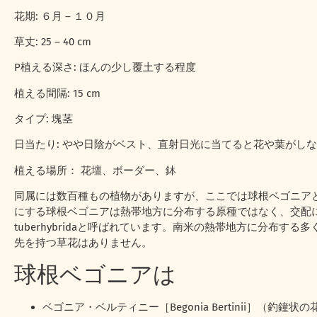
花期: ６月 – １０月
草丈: 25 – 40 cm
P植える深さ: ほんの少し覆土する程度
植える間隔: 15 cm
タイプ: 塊茎
日当たり: やや日陰がベスト、直射日光に当てると花や葉がしな
植える場所： 花壇、ボーダー、鉢
同属には数百種もの植物がありますが、ここでは球根ベゴニア
にする球根ベゴニアは熱帯地方に分布する原種ではなく、交配によ
tuberhybridaと呼ばれています。南米の熱帯地方に分布
先を持つ草花はありません。
球根ベゴニアは
ベゴニア・ベルティニー［Begonia Bertinii］（釣鐘状の