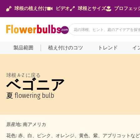
球根の植え付け
ビデオ
球根とサイズ
プロフェッ
製品範囲
植え付けのコツ
トレンド
イ
球根 A-Z に戻る
ベゴニア
夏 flowering bulb
原産地: 南アメリカ
花色: 赤、白、ピンク、オレンジ、黄色、紫、アプリコットなど