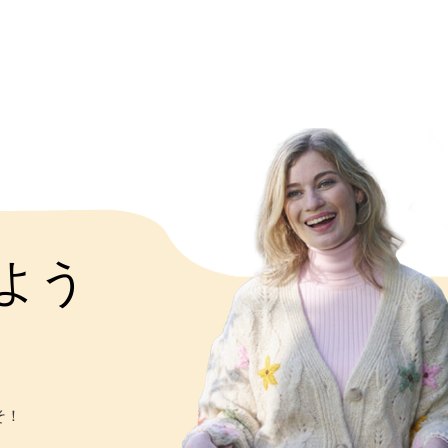
よう
そ！