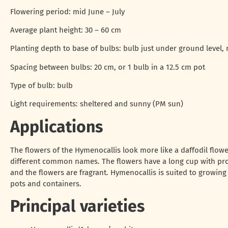
Flowering period: mid June – July
Average plant height: 30 – 60 cm
Planting depth to base of bulbs: bulb just under ground level, 
Spacing between bulbs: 20 cm, or 1 bulb in a 12.5 cm pot
Type of bulb: bulb
Light requirements: sheltered and sunny (PM sun)
Applications
The flowers of the Hymenocallis look more like a daffodil flower
different common names. The flowers have a long cup with pro
and the flowers are fragrant. Hymenocallis is suited to growing
pots and containers.
Principal varieties