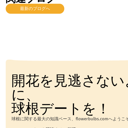
最新のブログへ
開花を見逃さない
に、
球根デートを！
球根に関する最大の知識ベース、flowerbulbs.comへようこ