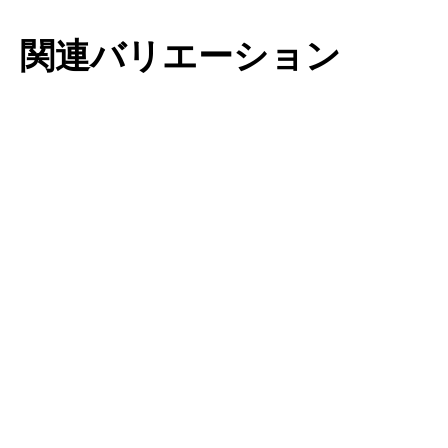
関連バリエーション
チューリップ・
チューリップ・
プルケラ
サクサティリス
もっと読む
もっと読む