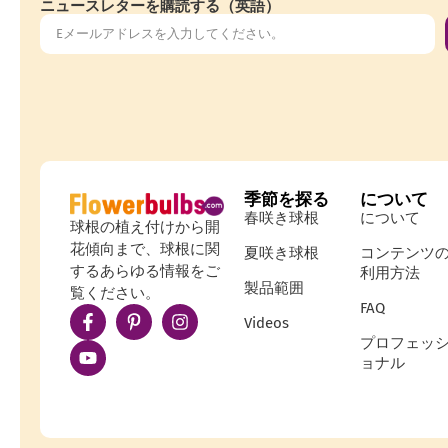
ニュースレターを購読する（英語）
季節を探る
について
春咲き球根
について
球根の植え付けから開
花傾向まで、球根に関
夏咲き球根
コンテンツ
するあらゆる情報をご
利用方法
製品範囲
覧ください。
FAQ
Videos
プロフェッ
ョナル