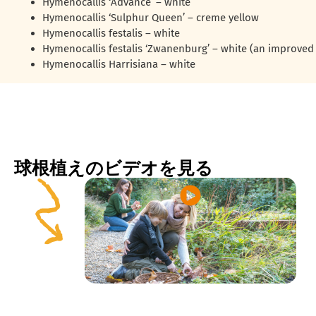
Hymenocallis ‘Advance’ – white
Hymenocallis ‘Sulphur Queen’ – creme yellow
Hymenocallis festalis – white
Hymenocallis festalis ‘Zwanenburg’ – white (an improved 
Hymenocallis Harrisiana – white
球根植えのビデオを見る