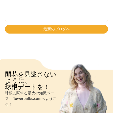
最新のブログへ
開花を見逃さない
ように、
球根デートを！
球根に関する最大の知識ベー
ス、flowerbulbs.comへようこ
そ！